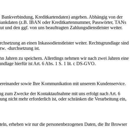
ber, Bankverbindung, Kreditkartendaten) angeben. Abhängig von der
 Bankdaten (z.B. IBAN oder Kreditkartennummer, Passwörter, TANs
und den ggf. von uns beauftragten Zahlungsdienstleister weiter.
hsetzung an einen Inkassodienstleister weiter. Rechtsgrundlage sind
zw. -durchsetzung ist.
zehn Jahren zu speichern. Allerdings nehmen wir nach zwei Jahren eine
dlage hierfür ist Art. 6 Abs. 1 S. 1 lit. c DS-GVO.
ntereinander sowie Ihre Kommunikation mit unserem Kundenservice.
g zum Zwecke der Kontaktaufnahme mit uns erfolgt nach Art. 6
 nicht mehr erforderlich ist, oder schränken die Verarbeitung ein,
tteln, erheben wir nur die personenbezogenen Daten, die Ihr Browser