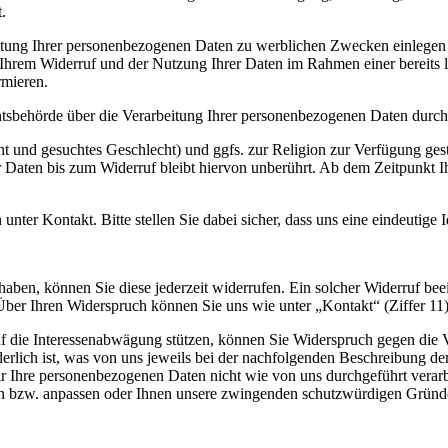
.
tung Ihrer personenbezogenen Daten zu werblichen Zwecken einlegen (
 Ihrem Widerruf und der Nutzung Ihrer Daten im Rahmen einer berei
rmieren.
htsbehörde über die Verarbeitung Ihrer personenbezogenen Daten durc
t und gesuchtes Geschlecht) und ggfs. zur Religion zur Verfügung geste
 Daten bis zum Widerruf bleibt hiervon unberührt. Ab dem Zeitpunkt I
ter Kontakt. Bitte stellen Sie dabei sicher, dass uns eine eindeutige Id
t haben, können Sie diese jederzeit widerrufen. Ein solcher Widerruf be
er Ihren Widerspruch können Sie uns wie unter „Kontakt“ (Ziffer 11) 
 die Interessenabwägung stützen, können Sie Widerspruch gegen die Ver
rderlich ist, was von uns jeweils bei der nachfolgenden Beschreibung d
 Ihre personenbezogenen Daten nicht wie von uns durchgeführt verarbei
n bzw. anpassen oder Ihnen unsere zwingenden schutzwürdigen Gründe a