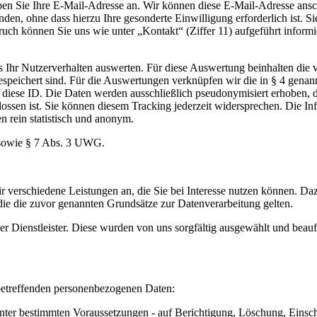
geben Sie Ihre E-Mail-Adresse an. Wir können diese E-Mail-Adresse an
en, ohne dass hierzu Ihre gesonderte Einwilligung erforderlich ist. S
 können Sie uns wie unter „Kontakt“ (Ziffer 11) aufgeführt informiere
ers Ihr Nutzerverhalten auswerten. Für diese Auswertung beinhalten di
e gespeichert sind. Für die Auswertungen verknüpfen wir die in § 4 ge
n diese ID. Die Daten werden ausschließlich pseudonymisiert erhoben, d
lossen ist. Sie können diesem Tracking jederzeit widersprechen. Die I
 rein statistisch und anonym.
O sowie § 7 Abs. 3 UWG.
 verschiedene Leistungen an, die Sie bei Interesse nutzen können. D
 die die zuvor genannten Grundsätze zur Datenverarbeitung gelten.
ner Dienstleister. Diese wurden von uns sorgfältig ausgewählt und be
 betreffenden personenbezogenen Daten:
nter bestimmten Voraussetzungen - auf Berichtigung, Löschung, Einsc