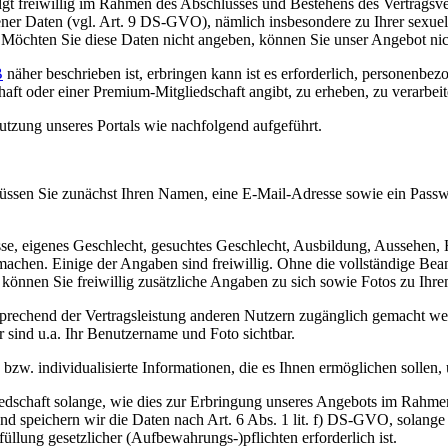
t freiwillig im Rahmen des Abschlusses und Bestehens des Vertragsverh
er Daten (vgl. Art. 9 DS-GVO), nämlich insbesondere zu Ihrer sexuell
. Möchten Sie diese Daten nicht angeben, können Sie unser Angebot nic
B
näher beschrieben ist, erbringen kann ist es erforderlich, personenb
haft oder einer Premium-Mitgliedschaft angibt, zu erheben, zu verarbei
utzung unseres Portals wie nachfolgend aufgeführt.
t müssen Sie zunächst Ihren Namen, eine E-Mail-Adresse sowie ein Pass
, eigenes Geschlecht, gesuchtes Geschlecht, Ausbildung, Aussehen, Ho
achen. Einige der Angaben sind freiwillig. Ohne die vollständige Bean
önnen Sie freiwillig zusätzliche Angaben zu sich sowie Fotos zu Ihre
tsprechend der Vertragsleistung anderen Nutzern zugänglich gemacht w
r sind u.a. Ihr Benutzername und Foto sichtbar.
e bzw. individualisierte Informationen, die es Ihnen ermöglichen sollen,
edschaft solange, wie dies zur Erbringung unseres Angebots im Rahmen d
nd speichern wir die Daten nach Art. 6 Abs. 1 lit. f) DS-GVO, solange w
üllung gesetzlicher (Aufbewahrungs-)pflichten erforderlich ist.