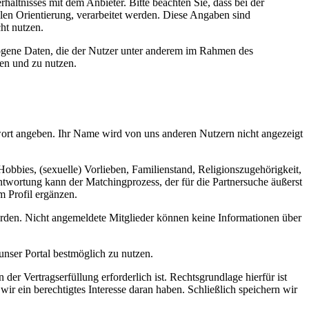
ältnisses mit dem Anbieter. Bitte beachten Sie, dass bei der
en Orientierung, verarbeitet werden. Diese Angaben sind
ht nutzen.
ezogene Daten, die der Nutzer unter anderem im Rahmen des
ten und zu nutzen.
wort angeben. Ihr Name wird von uns anderen Nutzern nicht angezeigt
bbies, (sexuelle) Vorlieben, Familienstand, Religionszugehörigkeit,
twortung kann der Matchingprozess, der für die Partnersuche äußerst
m Profil ergänzen.
erden. Nicht angemeldete Mitglieder können keine Informationen über
 unser Portal bestmöglich zu nutzen.
er Vertragserfüllung erforderlich ist. Rechtsgrundlage hierfür ist
ir ein berechtigtes Interesse daran haben. Schließlich speichern wir