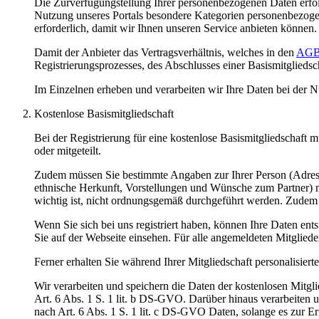
Die Zurverfügungstellung Ihrer personenbezogenen Daten erfolg
Nutzung unseres Portals besondere Kategorien personenbezogen
erforderlich, damit wir Ihnen unseren Service anbieten können
Damit der Anbieter das Vertragsverhältnis, welches in den
AG
Registrierungsprozesses, des Abschlusses einer Basismitgliedsc
Im Einzelnen erheben und verarbeiten wir Ihre Daten bei der N
Kostenlose Basismitgliedschaft
Bei der Registrierung für eine kostenlose Basismitgliedschaf
oder mitgeteilt.
Zudem müssen Sie bestimmte Angaben zur Ihrer Person (Adresse
ethnische Herkunft, Vorstellungen und Wünsche zum Partner) m
wichtig ist, nicht ordnungsgemäß durchgeführt werden. Zudem k
Wenn Sie sich bei uns registriert haben, können Ihre Daten en
Sie auf der Webseite einsehen. Für alle angemeldeten Mitgliede
Ferner erhalten Sie während Ihrer Mitgliedschaft personalisiert
Wir verarbeiten und speichern die Daten der kostenlosen Mitgli
Art. 6 Abs. 1 S. 1 lit. b DS-GVO. Darüber hinaus verarbeiten u
nach Art. 6 Abs. 1 S. 1 lit. c DS-GVO Daten, solange es zur Erf