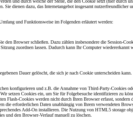
den und durch welche der Stelle, die den Cookie setzt (hier durch un
Sie dienen dazu, das Internetangebot insgesamt nutzerfreundlicher und
en Umfang und Funktionsweise im Folgenden erläutert werden:
ie den Browser schließen. Dazu zählen insbesondere die Session-Cooki
Sitzung zuordnen lassen. Dadurch kann Ihr Computer wiedererkannt w
gegebenen Dauer gelöscht, die sich je nach Cookie unterscheiden kann. 
hen konfigurieren und z.B. die Annahme von Third-Party-Cookies oder
 Wir setzen Cookies ein, um Sie für Folgebesuche identifizieren zu könn
zten Flash-Cookies werden nicht durch Ihren Browser erfasst, sondern 
hern die erforderlichen Daten unabhängig von Ihrem verwendeten Brow
sprechendes Add-On installieren. Die Nutzung von HTML5 storage obje
es und den Browser-Verlauf manuell zu löschen.